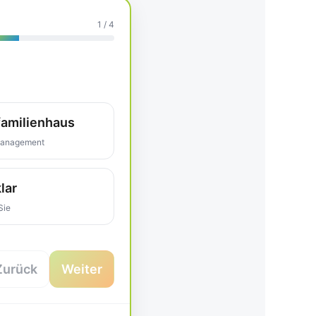
1
/ 4
familienhaus
management
lar
Sie
Zurück
Weiter