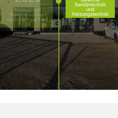
Sanitärtechnik
und
Neubau und
Heizungstechnik
Standortwechsel
nach Haltiger Feld
24
2021
Übernahme
Bereich
Erneuerbare
Energie von Tom
Bredewald