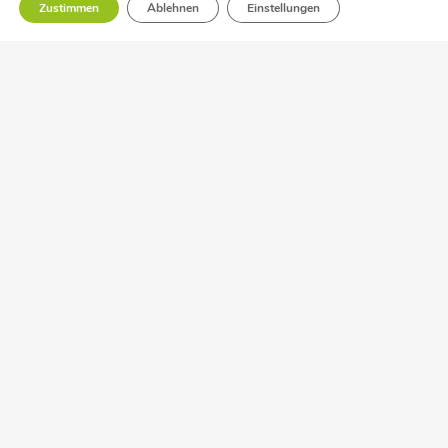
Zustimmen
Ablehnen
Einstellungen
Adresse
Haltiger Feld 24 | 33154 Salzkotten
info@bredewald.de
0 52 58-930 200
0 52 58-930 201
Impressum
|
Datenschutz
|
AGB
|
Kundeninformation